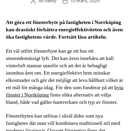
Av
henry
10 mars, 2025
Inläggsförfattare
Inläggsdatum
Att göra ett fönsterbyte på fastigheten i Norrköping
kan drastiskt förbättra energieffektiviteten och även
öka fastighetens värde. Fortsätt läsa artikeln.
Ett väl utfört fönsterbyte kan ge ett hus ett
utseendemässigt lyft. Det kan även innebära att kall
vinterluft stannar utanför och att det är behagligt
inomhus året om. Ett energieffektivt hem minskar
elkostnader och gör det möjligt att leva hållbart vilket är
ett mål för många idag. För den som funderar på att
byta
fönster i Norrköping
finns olika alternativ att välja
bland, både vad gäller hantverkare och typ av fönster.
Fönsterbyten kan utföras i såväl äldre som nya
fastigheter där man vill kombinera traditionell stil med
moderna lösningar. Oavsett fönstertyp finns det