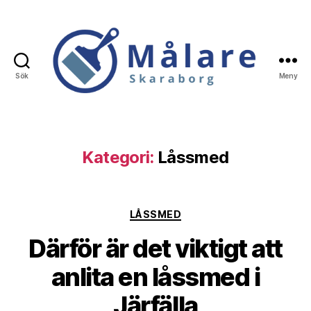
Sök
Meny
Målare
Skaraborg
Kategori:
Låssmed
Kategorier
LÅSSMED
Därför är det viktigt att
anlita en låssmed i
Järfälla